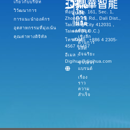
และ
รู้
เกี่ยวกับบริษัท
e
k
t
บริการ
ใหม่
b
e
u
วิวัฒนาการ
ใน
ที่อยู่：No. 161, Sec. 1,
sMES
o
d
b
การ
Zhongxing Rd., Dali Dist.,
การแนะนำองค์กร
iMES
ผลิต
o
i
e
Taichung City 412031 ,
อุตสาหกรรมที่มุ่งเน้น
sAPS
ข้อมูล
Taiwan (R.O.C.)
k
n
คุณค่าทางดิจิทัล
เชิงลึก
-
-
sQMS
โทรศัพท์： +886 4 2305-
ด้านการ
f
i
4567 #4467
ผลิต
n
อัจฉริยะ
อีเมล：
Digihua@digihua.com
ข่าวสาร
แบรนด์
เรื่อง
ราว
ความ
สำเร็จ