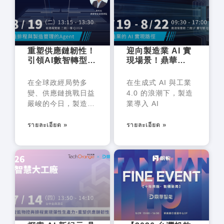
e
e
e
e
e
重塑供應鏈韌性！
迎向製造業 AI 實
引領AI數智轉型，
現場景！鼎華
解鎖「排程與製造
Multi-Agent 智慧
管理」專家
工廠運行平台亮相
在全球政經局勢多
在生成式 AI 與工業
Agent 新境界
自動化展
變、供應鏈挑戰日益
4.0 的浪潮下，製造
嚴峻的今日，製造業
業導入 AI
面臨著交
รายละเอียด »
รายละเอียด »