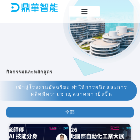
Skip
to
content
กิจกรรมและหลักสูตร
เข้าสู่โรงงานอัจฉริยะ ทำให้การผลิตและการ
ผลิตมีความชาญฉลาดมากยิ่งขึ้น
全部
P
P
P
P
P
a
a
a
a
a
g
g
g
g
g