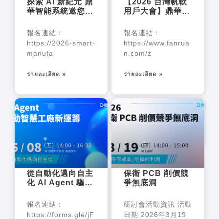
探索 AI 新紀元 鼎
【2026 台灣帆軟
華智能系統邀您共
用戶大會】鼎華用
赴【AI 智慧大工
數智分身 重塑製
廠論壇】
造競爭力
報名連結：
報名連結：
https://2026-smart-
https://www.fanrua
manufa
n.com/z
รายละเอียด »
รายละเอียด »
從自動化邁向自主
保衛 PCB 削價競
化 AI Agent 驅動
爭無底洞
智慧工廠新運籌
研討會
報名連結：
研討會活動資訊 活動
https://forms.gle/jF
日期 2026年3月19