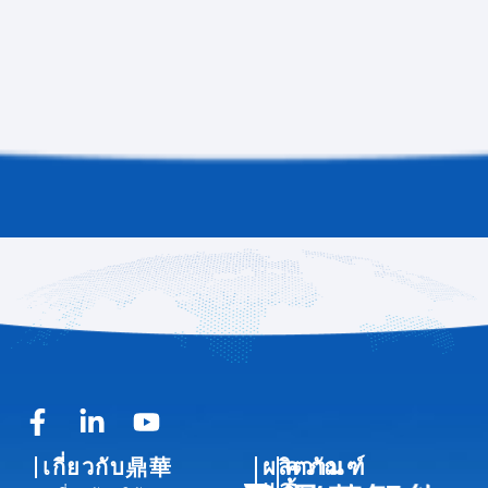
F
L
Y
a
i
o
เกี่ยวกับ鼎華
ผลิตภัณฑ์
ความ
c
n
u