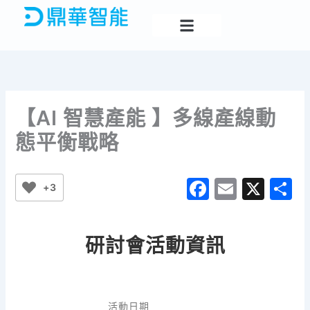
跳
至
主
要
內
容
【AI 智慧產能 】多線產線動
態平衡戰略
F
E
X
+3
a
m
c
ai
研討會活動資訊
e
l
b
o
活動日期