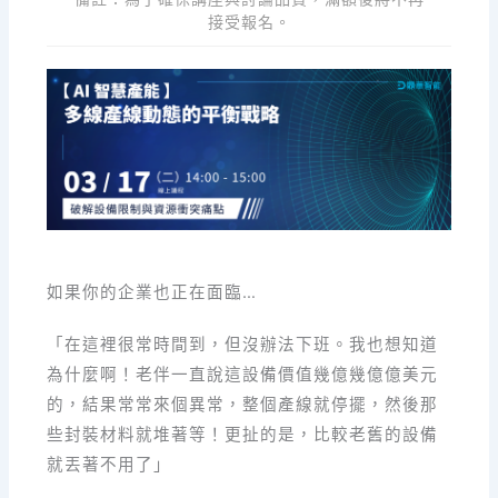
接受報名。
如果你的企業也正在面臨…
「在這裡很常時間到，但沒辦法下班。我也想知道
為什麼啊！老伴一直說這設備價值幾億幾億億美元
的，結果常常來個異常，整個產線就停擺，然後那
些封裝材料就堆著等！更扯的是，比較老舊的設備
就丟著不用了」