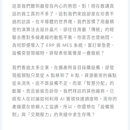
這是我們聽到最發自內心的抱怨，對！現在敢講真
話的員工真的不多了，這對我們來說卻是在珍貴不
過的訪談。在半導體的世界裡，我們習慣了用最精
密的演算法去設計晶片，卻往往用最「傳統」的經
驗去應對多線產線的動態平衡。你是否也曾納悶，
為何即便導入了 ERP 與 MES 系統，當訂單急更、
設備突發限縮時，排程表依舊像是一疊廢紙？
我們看過太多企業，在擴產時盲目採購設備，卻發
現瓶頸點只是從 A 點移到了 B 點，資源衝突的痛點
從未消失。這不是設備不足，而是「智慧分配」的
斷層。而且偷偷告訴你，我們拜訪的其他廠商，已
經有人在討論如何利用 AI 實現快速調度時，而你的
產線還在依賴人工協調，所以，你還想在「設備限
制」與「交期壓力」的夾縫中求生存嗎？