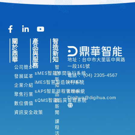
F
L
Y
a
i
o
關
產
智
c
n
u
於
品
造
e
k
t
鼎
與
新
b
e
u
華
服
知
地址：台中市大里區中興路
o
d
b
務
一段161號
公司簡介
智
o
i
e
sMES智能車間執行系統
造
電話： (04) 2305-4567
發展延革
新
k
n
#4467
iMES智慧製造執行系統
企業介紹
知
-
-
Email：
sAPS智能排程管理系統
聚焦行業
品
f
i
Digihua@digihua.com
sQMS智能品質管理系統
牌
n
數位價值
新
資訊安全政策
聞
課
程
活