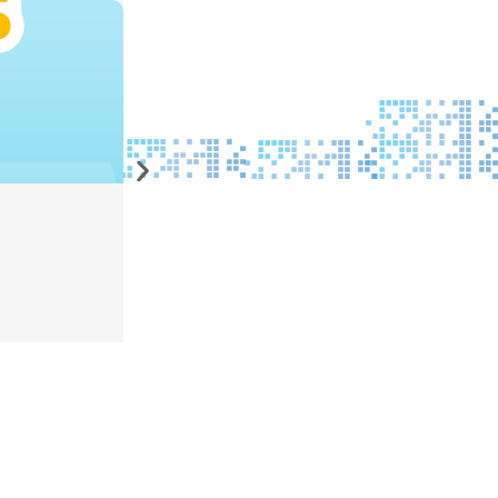
品牌新聞
,
課程活動
重塑供應鏈韌性！引領AI數智轉型，
詳細內容⭢