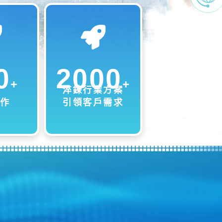
0
2000
+
+
淬鍊行業方案
作
引領客戶需求