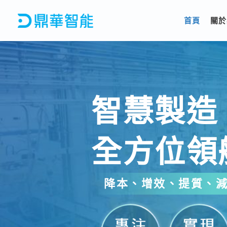
跳
至
首頁
關於
主
要
內
容
智慧製造
全方位領
降本、增效、提質、