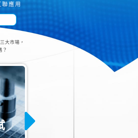
互聯應用
三大市場，
遇？
製造
封裝與