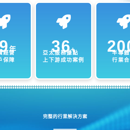
9
36
20
年
+
續經營
亞太服務據點
半導體
戶保障
上下游成功案例
行業合
完整的行業解決方案