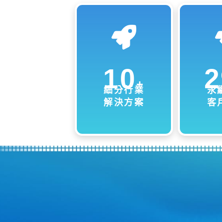
10
2
+
細分行業
永
解決方案
客