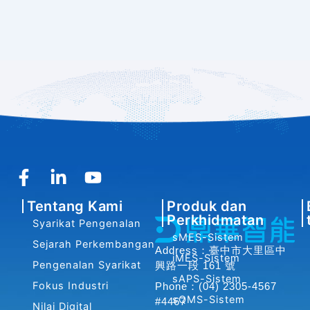
F
L
Y
a
i
o
Tentang Kami
Produk dan
c
n
u
Perkhidmatan
Syarikat Pengenalan
e
k
t
sMES-Sistem
b
e
u
Sejarah Perkembangan
Address：臺中市大里區中
iMES-Sistem
o
d
b
Pengenalan Syarikat
興路一段 161 號
o
i
e
sAPS-Sistem
Fokus Industri
Phone：(04) 2305-4567
k
n
sQMS-Sistem
#4467
Nilai Digital