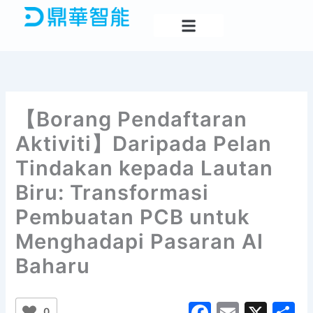
Skip
to
content
【Borang Pendaftaran
Aktiviti】Daripada Pelan
Tindakan kepada Lautan
Biru: Transformasi
Pembuatan PCB untuk
Menghadapi Pasaran AI
Baharu
F
E
X
S
0