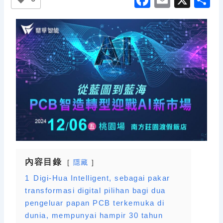
a
m
h
c
ai
a
e
l
e
b
o
o
k
內容目錄
隱藏
1
Digi-Hua Intelligent, sebagai pakar
transformasi digital pilihan bagi dua
pengeluar papan PCB terkemuka di
dunia, mempunyai hampir 30 tahun