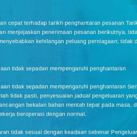
gan cepat terhadap tarikh penghantaran pesanan Tar
n menjejaskan penerimaan pesanan berikutnya, tid
menyebabkan kehilangan peluang perniagaan; tidak 
naan tidak sepadan mempengaruhi penghantaran
naan tidak sepadan mempengaruhi penghantaran Se
h tidak pasti, penyesuaian jadual pengeluaran yang 
ncangan bekalan bahan mentah tepat pada masa, d
ekerja beroperasi dengan normal.
aran tidak sesuai dengan keadaan sebenar Pengelua