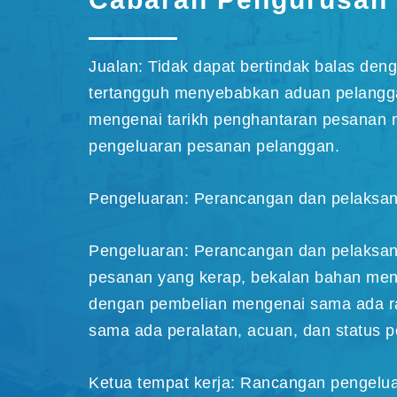
Jualan: Tidak dapat bertindak balas den
tertangguh menyebabkan aduan pelangga
mengenai tarikh penghantaran pesanan 
pengeluaran pesanan pelanggan.
Pengeluaran: Perancangan dan pelaksa
Pengeluaran: Perancangan dan pelaksa
pesanan yang kerap, bekalan bahan menta
dengan pembelian mengenai sama ada ra
sama ada peralatan, acuan, dan status p
Ketua tempat kerja: Rancangan pengelu