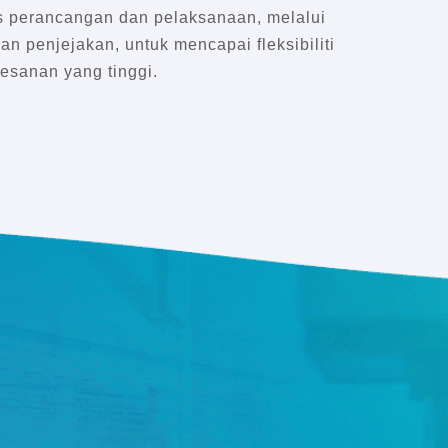
es perancangan dan pelaksanaan, melalui
an penjejakan, untuk mencapai fleksibiliti
esanan yang tinggi.