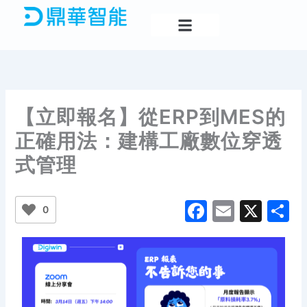
Skip
to
content
【立即報名】從ERP到MES的
正確用法：建構工廠數位穿透
式管理
F
E
X
S
0
a
m
h
c
ai
a
e
l
e
b