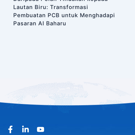
Lautan Biru: Transformasi
Pembuatan PCB untuk Menghadapi
Pasaran AI Baharu
F
L
Y