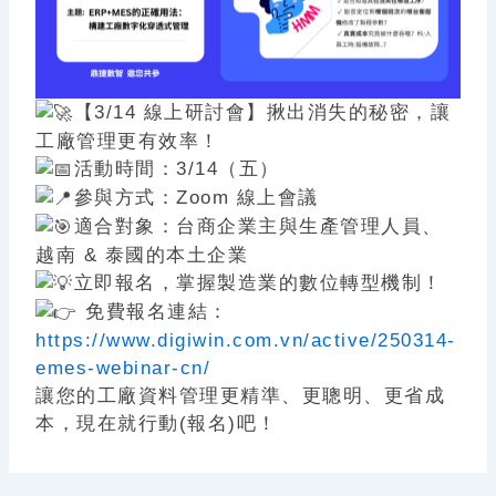
o
o
k
【3/14 線上研討會】揪出消失的秘密，讓
工廠管理更有效率！
活動時間：3/14（五）
參與方式：Zoom 線上會議
適合對象：台商企業主與生產管理人員、
越南 & 泰國的本土企業
立即報名，掌握製造業的數位轉型機制！
免費報名連結：
https://www.digiwin.com.vn/active/250314-
emes-webinar-cn/
讓您的工廠資料管理更精準、更聰明、更省成
本，現在就行動(報名)吧！