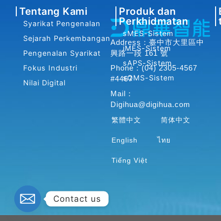
a
i
o
Tentang Kami
Produk dan
c
n
u
Perkhidmatan
Syarikat Pengenalan
e
k
t
sMES-Sistem
b
e
u
Sejarah Perkembangan
Address：臺中市大里區中
iMES-Sistem
o
d
b
Pengenalan Syarikat
興路一段 161 號
o
i
e
sAPS-Sistem
Fokus Industri
Phone：(04) 2305-4567
k
n
sQMS-Sistem
#4467
Nilai Digital
-
-
Mail：
f
i
Digihua@digihua.com
n
繁體中文
简体中文
English
ไทย
Tiếng Việt
Contact us