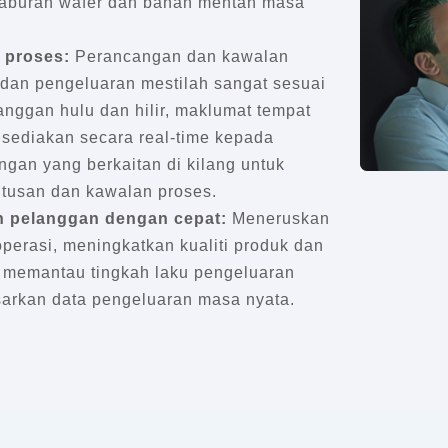
aburan wafer dan bahan mentah masa
proses:
Perancangan dan kawalan
dan pengeluaran mestilah sangat sesuai
nggan hulu dan hilir, maklumat tempat
sediakan secara real-time kepada
ngan yang berkaitan di kilang untuk
tusan dan kawalan proses.
 pelanggan dengan cepat:
Meneruskan
perasi, meningkatkan kualiti produk dan
u memantau tingkah laku pengeluaran
sarkan data pengeluaran masa nyata.