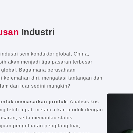
usan
Industri
ndustri semikonduktor global, China,
ih akan menjadi tiga pasaran terbesar
r global. Bagaimana perusahaan
i kelemahan diri, mengatasi tantangan dan
lam dan luar sedini mungkin?
untuk memasarkan produk:
Analisis kos
ng lebih tepat, melancarkan produk dengan
asaran, serta memantau status
juan pengeluaran pengilang luar,