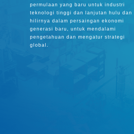
permulaan yang baru untuk industri
teknologi tinggi dan lanjutan hulu dan
hilirnya dalam persaingan ekonomi
generasi baru, untuk mendalami
pengetahuan dan mengatur strategi
global.