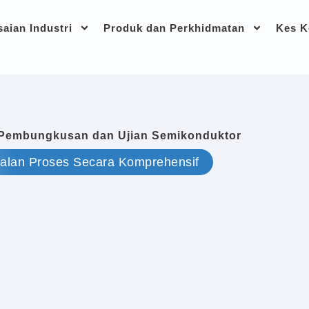
aian Industri
Produk dan Perkhidmatan
Kes K
 Pembungkusan dan Ujian Semikonduktor
walan Proses Secara Komprehensif