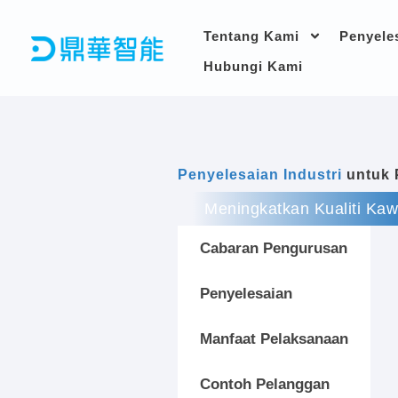
Skip
to
Tentang Kami
Penyeles
content
Hubungi Kami
Penyelesaian Industri
untuk
Meningkatkan Kualiti Ka
Cabaran Pengurusan
Penyelesaian
Manfaat Pelaksanaan
Contoh Pelanggan