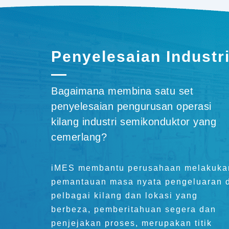
Penyelesaian Industr
Bagaimana membina satu set
penyelesaian pengurusan operasi
kilang industri semikonduktor yang
cemerlang?
iMES membantu perusahaan melakuka
pemantauan masa nyata pengeluaran 
pelbagai kilang dan lokasi yang
berbeza, pemberitahuan segera dan
penjejakan proses, merupakan titik