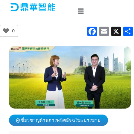
Skip
to
content
F
E
X
0
a
m
c
ai
e
l
b
o
o
k
ผู้เชี่ยวชาญด้านการผลิตอัจฉริยะบรรยาย