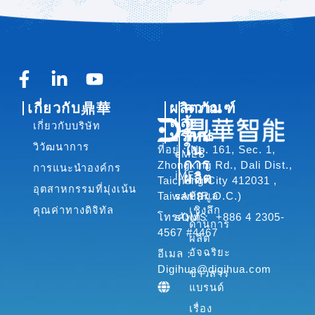
F
L
Y
a
i
o
เกี่ยวกับ鼎華
ผลิตภัณฑ์
ความ
c
n
u
และ
รู้
เกี่ยวกับบริษัท
e
k
t
บริการ
ใหม่
b
e
u
วิวัฒนาการ
ใน
ที่อยู่：No. 161, Sec. 1,
sMES
o
d
b
การ
Zhongxing Rd., Dali Dist.,
การแนะนำองค์กร
iMES
ผลิต
o
i
e
Taichung City 412031 ,
อุตสาหกรรมที่มุ่งเน้น
sAPS
ข้อมูล
Taiwan (R.O.C.)
k
n
คุณค่าทางดิจิทัล
เชิงลึก
-
-
sQMS
โทรศัพท์： +886 4 2305-
ด้านการ
f
i
4567 #4467
ผลิต
n
อัจฉริยะ
อีเมล：
Digihua@digihua.com
ข่าวสาร
แบรนด์
เรื่อง