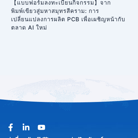
【แบบฟอร์มลงทะเบียนกิจกรรม】จาก
พิมพ์เขียวสู่มหาสมุทรสีคราม: การ
เปลี่ยนแปลงการผลิต PCB เพื่อเผชิญหน้ากับ
ตลาด AI ใหม่
F
L
Y
a
i
o