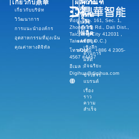
เกี่ยวกับ鼎華
ผลิตภัณฑ์
ความ
c
n
u
และ
รู้
เกี่ยวกับบริษัท
e
k
t
บริการ
ใหม่
b
e
u
วิวัฒนาการ
ใน
ที่อยู่：No. 161, Sec. 1,
sMES
o
d
b
การ
Zhongxing Rd., Dali Dist.,
การแนะนำองค์กร
iMES
ผลิต
o
i
e
Taichung City 412031 ,
อุตสาหกรรมที่มุ่งเน้น
sAPS
ข้อมูล
Taiwan (R.O.C.)
k
n
คุณค่าทางดิจิทัล
เชิงลึก
-
-
sQMS
โทรศัพท์： +886 4 2305-
ด้านการ
f
i
4567 #4467
ผลิต
n
อัจฉริยะ
อีเมล：
Digihua@digihua.com
ข่าวสาร
แบรนด์
เรื่อง
ราว
ความ
สำเร็จ