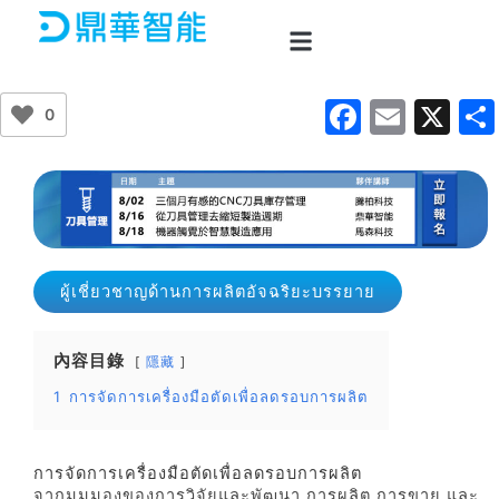
Skip
to
content
F
E
X
0
a
m
c
ai
e
l
b
o
ผู้เชี่ยวชาญด้านการผลิตอัจฉริยะบรรยาย
o
k
內容目錄
隱藏
1
การจัดการเครื่องมือตัดเพื่อลดรอบการผลิต
การจัดการเครื่องมือตัดเพื่อลดรอบการผลิต
จากมุมมองของการวิจัยและพัฒนา การผลิต การขาย และ