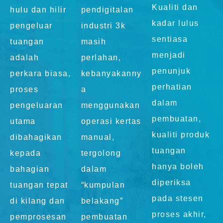
Kualiti dan
hulu dan hilir
pendigitalan
kadar lulus
pengeluar
industri 3k
sentiasa
tuangan
masih
menjadi
adalah
perlahan,
penunjuk
perkara biasa,
kebanyakanny
perhatian
proses
a
dalam
pengeluaran
menggunakan
pembuatan,
utama
operasi kertas
kualiti produk
dibahagikan
manual,
tuangan
kepada
tergolong
hanya boleh
bahagian
dalam
diperiksa
tuangan tepat
“kumpulan
pada stesen
di kilang dan
belakang”
proses akhir,
pemprosesan
pembuatan