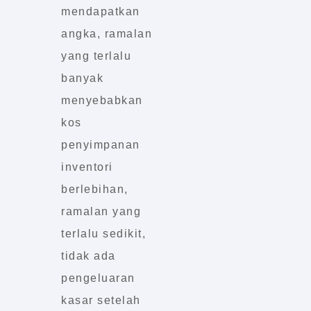
mendapatkan
angka, ramalan
yang terlalu
banyak
menyebabkan
kos
penyimpanan
inventori
berlebihan,
ramalan yang
terlalu sedikit,
tidak ada
pengeluaran
kasar setelah