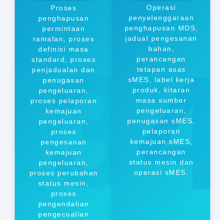
Operasi
Proses
penyelenggaraan
penghapusan
penghapusan MDS,
permintaan
jadual pengesanan
ramalan, proses
bahan,
definisi masa
perancangan
standard, proses
tetapan asas
penjadualan dan
sMES, label kerja
penugasan
produk, kitaran
pengeluaran,
masa sumber
proses pelaporan
pengeluaran,
kemajuan
penugasan sMES,
pengeluaran,
pelaporan
proses
kemajuan sMES,
pengesanan
perancangan
kemajuan
status mesin dan
pengeluaran,
operasi sMES.
proses perubahan
status mesin,
proses
pengendalian
pengecualian