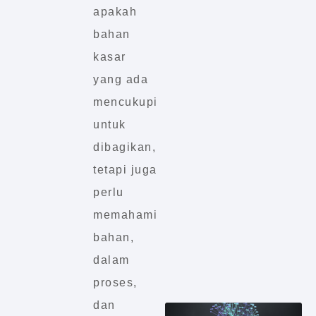
apakah
bahan
kasar
yang ada
mencukupi
untuk
dibagikan,
tetapi juga
perlu
memahami
bahan,
dalam
proses,
dan