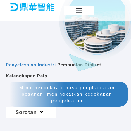
Skip
to
content
Penyelesaian Industri
Pembuatan Diskret
Kelengkapan Paip
M memendekkan masa penghantaran
pesanan, meningkatkan kecekapan
pengeluaran
Main
Sorotan
Menu