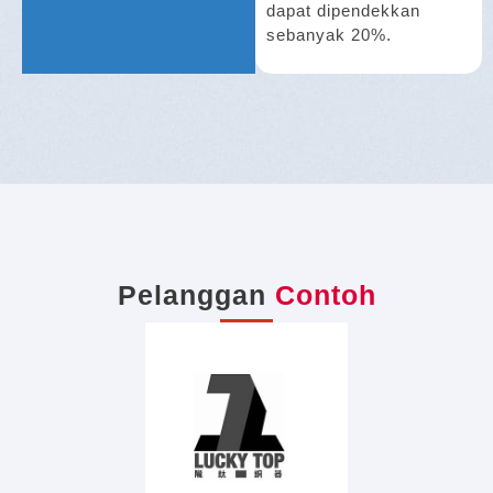
dapat dipendekkan
sebanyak 20%.
Pelanggan
Contoh