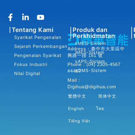
F
L
Y
a
i
o
Tentang Kami
Produk dan
c
n
u
Perkhidmatan
Syarikat Pengenalan
e
k
t
sMES-Sistem
b
e
u
Sejarah Perkembangan
Address：臺中市大里區中
iMES-Sistem
o
d
b
Pengenalan Syarikat
興路一段 161 號
o
i
e
sAPS-Sistem
Fokus Industri
Phone：(04) 2305-4567
k
n
sQMS-Sistem
#4467
Nilai Digital
-
-
Mail：
f
i
Digihua@digihua.com
n
繁體中文
简体中文
English
ไทย
Tiếng Việt