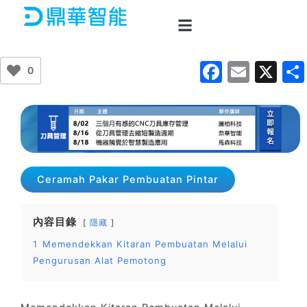
Skip
to
content
F
E
X
0
a
m
c
ai
e
l
b
o
Ceramah Pakar Pembuatan Pintar
o
k
內容目錄
隱藏
1
Memendekkan Kitaran Pembuatan Melalui
Pengurusan Alat Pemotong