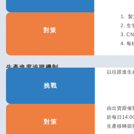
製
生
對策
C
每
生產進度追蹤機制
以往跟進生
挑戰
由出貨跟催
於每日14
對策
生產移轉節