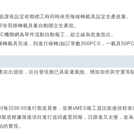
造課長設定初期標工時同時依照每移轉載具設定生產批量。
管依照移轉載具量自動開立生產批。
NC機聯網為單件流動自動報工，組立線為批進批出。
移轉載具完成，則進行移轉(如訂單數300PCS，一載具50PC
產在出貨段，往往發現都已具延遲風險。增加加班與空運等
到每日08:00進行製造晨會，並將sMES報工資訊銜接排
:00製造根據落後項目進行追回處置回報，日跟進又太慢，改
拍的實現。