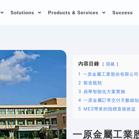
Solutions
Products & Services
Success
內容目錄
隱藏
1
一原金屬工業股份有限公司
2
製造瓶頸
3
鼎華智能化方案實施
4
一原金屬訂單交付天數縮
5
MES帶來的指標直接效益
一原金屬工業