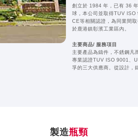
創立於 1984 年，已有 3
球，本公司並取得TUV ISO 90
CE等相關認證，為同業間
於鹿港鎮彰濱工業區內。
主要商品/ 服務項目
主要產品為鑄件，不銹鋼凡而、
專業認證TUV ISO 900
孚的三大供應商。從設計，
製造
瓶頸