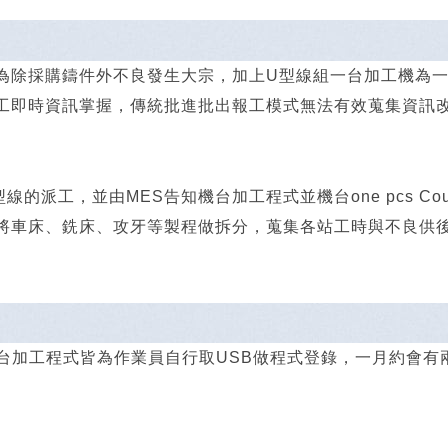
為除採購鑄件外不良發生大宗，加上U型線組一台加工機為
工即時資訊掌握，傳統批進批出報工模式無法有效蒐集資訊
線的派工，並由MES告知機台加工程式並機台one pcs C
將車床、銑床、攻牙等製程做拆分，蒐集各站工時與不良供
台加工程式皆為作業員自行取USB做程式登錄，一月約會有