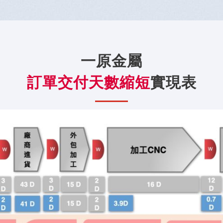
一原金屬
訂單交付天數縮短
實現表