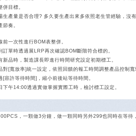
整併目標。
場生產量是否合理? 多久要生產出來多依照老生管經驗，沒
產節奏。
線前一次性進行BOM表整併。
到訂單時透過展LRP再次確認BOM斷階符合標的。
有新品時，製造課長即進行時間研究設定初期標工。
品對[寬放率]統一設定，依照回饋的報工時間調整產品控制寬
過[容許等待時間]，縮小前後站等待時間。
日下午14:00透過實做掌握實際工時，檢討標工設定。
300PCS，一顆做3分鐘，做一顆同時另外299也同時在等