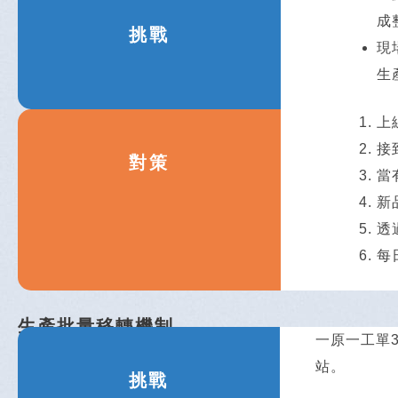
成
挑戰
現
生
上
接
對策
當
新
透
每
生產批量移轉機制
一原一工單
站。
挑戰