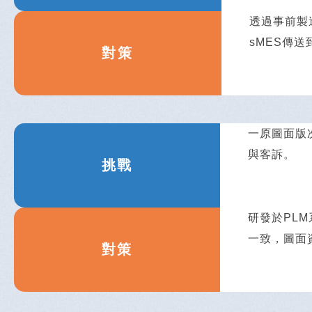
透過事前製
sMES傳
對策
一原圖面版
與客訴。
挑戰
研發於PL
一致，圖面
對策