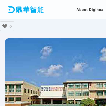
Skip
to
About Digihua
content
0