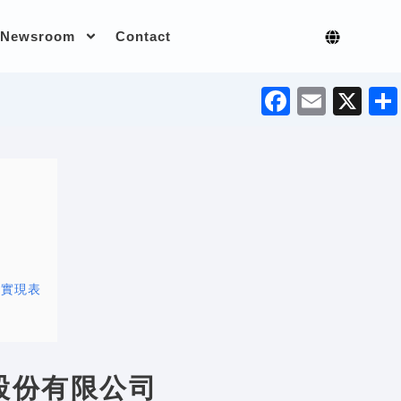
Newsroom
Contact
F
E
X
a
m
c
ai
e
l
b
o
o
短實現表
k
股份有限公司