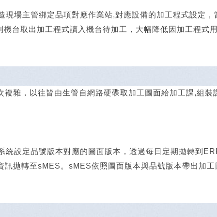
造現場主管綁定品項對應作業站,對應設備的加工程式設定，
送到機台取出加工程式讀入機台待加工，大幅降低因加工程式
次複雜，以往皆由生管自網路硬碟取加工圖面給加工課,組裝
M系統設定品號版本對應的圖面版本，透過每日定期拋轉到E
資訊拋轉至sMES。sMES依照圖面版本與品號版本帶出加