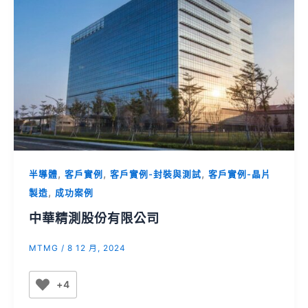
,
,
,
半導體
客戶實例
客戶實例-封裝與測試
客戶實例-晶片
,
製造
成功案例
中華精測股份有限公司
MTMG
/
8 12 月, 2024
+4