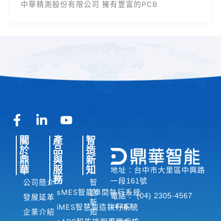
中華精測股份有限公司 擁有豐富的PCB
F
L
Y
a
i
o
關
產
智
c
n
u
於
品
造
e
k
t
鼎
與
新
b
e
u
華
服
知
地址：台中市大里區中興路
o
d
b
務
一段161號
公司簡介
智
o
i
e
sMES智能車間執行系統
造
電話： (04) 2305-4567
發展延革
新
k
n
#4467
iMES智慧製造執行系統
企業介紹
知
-
-