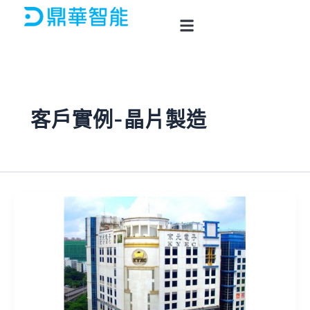
跳
至
主
要
內
容
客戶實例-晶片製造