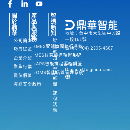
F
L
Y
a
i
o
關
產
智
c
n
u
於
品
造
e
k
t
鼎
與
新
b
e
u
華
服
知
地址：台中市大里區中興路
o
d
b
務
一段161號
公司簡介
智
o
i
e
sMES智能車間執行系統
造
電話： (04) 2305-4567
發展延革
新
k
n
#4467
iMES智慧製造執行系統
企業介紹
知
-
-
Email：
sAPS智能排程管理系統
聚焦行業
品
f
i
Digihua@digihua.com
sQMS智能品質管理系統
牌
n
數位價值
新
資訊安全政策
聞
課
程
活
動