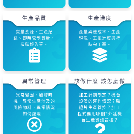
生產品質
生產進度
質量溯源、生產紀
產量與達成率、生產
錄、即時管制質量、
現況、工單進度與準
檢驗報告等。
時完工率。
異常管理
該做什麼 該怎麼做
異常變因、觸發時
加工計劃制定？機台
機，異常生產涉及的
設備的運作情況？驗
風險物料，異常情況
證片生產管控？加工
如何處理。
程式要用哪個?外延機
台生產資訊管控？