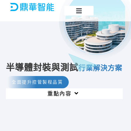
跳
至
主
要
內
容
半導體封裝與測試
行業解決方案
全面提升控管製程品質
Main
重點內容
Menu