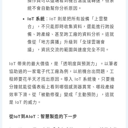
操作員可以遠端看到機台溫度或轉速，但系
統不會自動幫你分析原因。
IoT 系統
：IoT 則是把所有設備「上雲整
合」，不只能即時收集資料，還能進行跨設
備、跨產線、甚至跨工廠的資料分析。這就
像從「地方廣播」升級到「全球雲端會
議」，資訊交流的範圍與速度完全不同。
IoT 帶來的最大價值，是「透明度與預測力」。以筆者
協助過的一家電子代工廠為例，以前機台出問題，工
程師要花半天才找出原因。導入 IoT 系統後，只要幾
分鐘就能從儀表板上看到哪個感測器異常、哪段產線
效率下滑。從「被動修復」變成「主動預防」，這就
是 IoT 的威力。
從IoT到AIoT：智慧製造的下一步