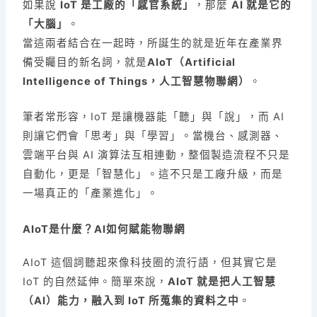
如果說
IoT 是工廠的「感官系統」
，那麼
AI 就是它的
「大腦」
。
當這兩者結合在一起時，所誕生的就是近年在產業界
備受矚目的新名詞，就是
AIoT（Artificial
Intelligence of Things，人工智慧物聯網）
。
筆者常形容，IoT 是讓機器能「聽」與「說」，而 AI
則讓它們會「思考」與「學習」。當機台、感測器、
雲端平台與 AI 演算法互相連動，整個製造流程不只是
自動化，更是「智慧化」。這不只是工廠升級，而是
一場真正的「產業進化」。
AIoT是什麼？AI如何賦能物聯網
AIoT 這個詞聽起來像科技圈的流行語，但其實它是
IoT 的自然延伸。簡單來說，
AIoT 就是把人工智慧
（AI）能力，融入到 IoT 所蒐集的資料之中
。