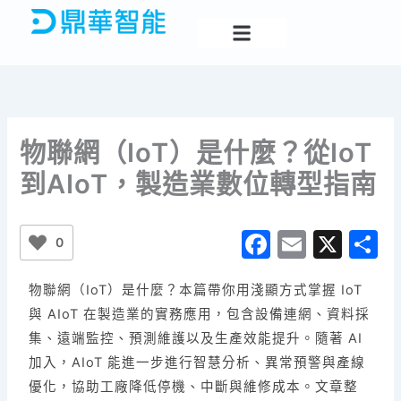
跳
至
主
要
內
容
物聯網（IoT）是什麼？從IoT
到AIoT，製造業數位轉型指南
F
E
X
0
a
m
物聯網（IoT）是什麼？本篇帶你用淺顯方式掌握 IoT
c
ai
與 AIoT 在製造業的實務應用，包含設備連網、資料採
e
l
集、遠端監控、預測維護以及生產效能提升。隨著 AI
b
加入，AIoT 能進一步進行智慧分析、異常預警與產線
o
優化，協助工廠降低停機、中斷與維修成本。文章整