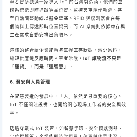
筆者曾參觀過一家導入 IoT 的台灣製造商，他們的倉
儲系統能即時追蹤貨品位置、監控叉車運作軌跡、甚
至自動調整動線以避免壅塞。RFID 與感測器會在每一
個物料上傳遞即時位置資訊，而 AI 系統則依據庫存與
生產需求自動安排出貨順序。
這樣的整合讓企業能精準掌握庫存狀態，減少呆料、
縮短供應鏈反應時間。筆者常說，
IoT 讓物流不只是
「運貨」，而是「運智慧」
。
6. 勞安與人員管理
在智慧製造的發展中，「人」依然是最重要的核心。
IoT 不僅關注設備，也開始關心現場工作者的安全與效
率。
透過穿戴式 IoT 裝置，如智慧手環、安全帽感測器、
定位標籤等，企業能即時掌握員工位置與作業狀況。