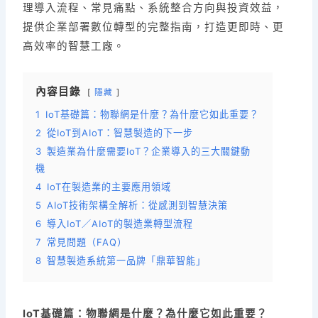
o
理導入流程、常見痛點、系統整合方向與投資效益，
提供企業部署數位轉型的完整指南，打造更即時、更
k
高效率的智慧工廠。
內容目錄
隱藏
1
IoT基礎篇：物聯網是什麼？為什麼它如此重要？
2
從IoT到AIoT：智慧製造的下一步
3
製造業為什麼需要IoT？企業導入的三大關鍵動
機
4
IoT在製造業的主要應用領域
5
AIoT技術架構全解析：從感測到智慧決策
6
導入IoT／AIoT的製造業轉型流程
7
常見問題（FAQ）
8
智慧製造系統第一品牌「鼎華智能」
IoT基礎篇：物聯網是什麼？為什麼它如此重要？