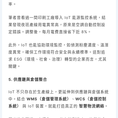
率。
筆者曾看過一間印刷工廠導入 IoT 能源監控系統，結
果發現夜班產線用電異常高，原來是空調自動控制設
定錯誤。調整後，每月電費直接省下近 8%。
此外，IoT 也能協助環境監控，如偵測粉塵濃度、溫溼
度異常，確保工作環境符合安全與永續標準。這對追
求 ESG（環境、社會、治理）轉型的企業而言，尤其
關鍵。
5. 供應鏈與倉儲整合
IoT 不只存在於生產線上，更延伸到供應鏈與倉儲系統
中。結合
WMS（倉儲管理系統）
、
WCS（倉儲控制
系統）
與 IoT 裝置，就能打造真正的
智慧物流網絡
。