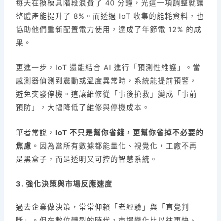
每天在換模具階段浪費了 40 分鐘，光這一項調整就讓
整體產能提升了 8%。而透過 IoT 收集的能耗資料，也
協助他們重新配置電力使用，達成了年節電 12% 的成
果。
更進一步，IoT 還能結合 AI 進行「預測性維護」。當
感測器偵測到震動或溫度異常時，系統能提前預警，
避免突發停機。這讓維修從「事後搶救」變成「事前
預防」，大幅降低了維修與停機成本。
筆者常說，
IoT 不只是幫你省錢，更幫你省掉不必要的
焦慮
。因為當所有數據都能量化、視覺化，工廠不再
是黑盒子，而是透明又可控的智慧系統。
3. 強化決策與市場反應速度
過去企業做決策，常常仰賴「老經驗」與「直覺判
斷」。但在數位轉型的時代，市場變化比以往更快、