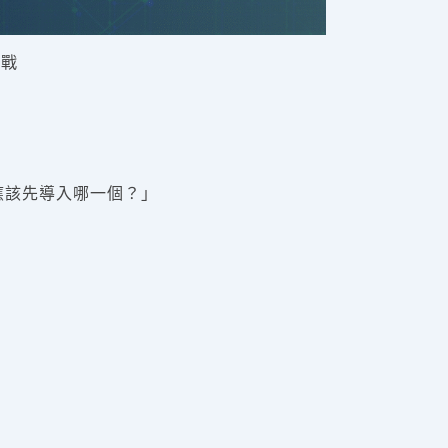
挑戰
？應該先導入哪一個？」