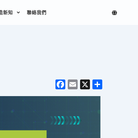
造新知
聯絡我們
F
E
X
分
a
m
享
c
ai
e
l
b
o