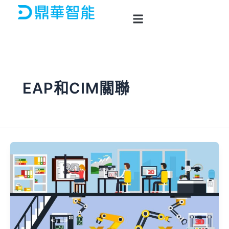
跳
至
主
要
內
容
EAP和CIM關聯