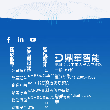
F
L
Y
a
i
o
關
產
智
c
n
u
於
品
造
e
k
t
鼎
與
新
b
e
u
華
服
知
地址：台中市大里區中興路
o
d
b
務
一段161號
公司簡介
智
o
i
e
sMES智能車間執行系統
造
電話： (04) 2305-4567
發展延革
新
k
n
#4467
iMES智慧製造執行系統
企業介紹
知
-
-
Email：
sAPS智能排程管理系統
聚焦行業
品
f
i
Digihua@digihua.com
sQMS智能品質管理系統
牌
n
數位價值
新
資訊安全政策
聞