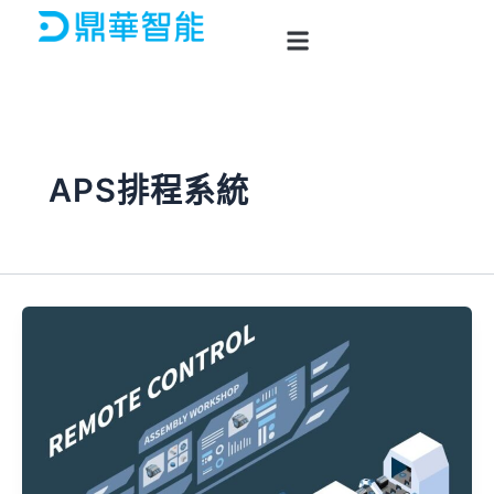
跳
至
主
要
內
容
APS排程系統