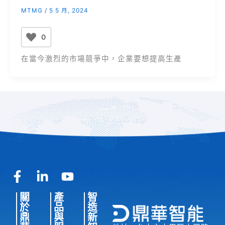
MTMG
/
5 5 月, 2024
0
在當今激烈的市場競爭中，企業要想提高生產
F
L
Y
a
i
o
關
產
智
c
n
u
於
品
造
e
k
t
鼎
與
新