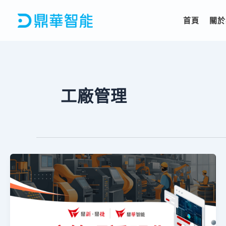
跳
至
首頁
關於
主
要
內
容
工廠管理