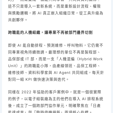
這不只是導入一套新系統，而是重新設計流程、權限
與獎勵邏輯，將 AI 真正嵌入組織日常，從工具升級為
共創夥伴。
跨職能的人機組織，讓專業不再被部門邊界切割
即使 AI 能自動排程、預測維修、呼叫物料，它仍需不
同專業視角持續微調。最理想的單位不再是製程部、
品保部或 IT 部，而是一支「人機混編（Hybrid Work
Unit）」的跨職能小隊，由產線領班、品保工程師、
維修技師、資料科學家與 AI Agent 共同組成，每天針
對同一組 KPI 做快速決策與迭代。
同樣在 2022 年協助的客戶案例中，就是一個很實際
的例子，以電子組裝廠為主的他們在導入 AI 排程系統
後，成立了一個跨部門協作單元，明確聚焦在「日產
能達成率」與「臨時停機損耗」兩項核心指標。