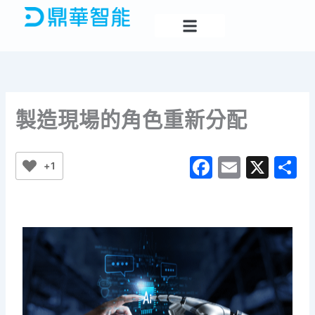
跳
至
主
要
內
容
製造現場的角色重新分配
F
E
X
+1
a
m
c
ai
e
l
b
o
o