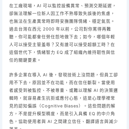
在工廠現場，AI 可以監控設備異常、預測交期延遲，
卻無法理解一位新人因工作不熟導致失誤後的焦慮，
也無法在生產異常時即時安撫團隊情緒、穩定氣氛。
過去台灣在西元 2000 年以前，公司對你罵得再難
聽，你可能都會任勞任怨地做下去；如今，哪個年輕
人可以接受主管羞辱？又有誰可以接受超額工時？在
這個世代下，情緒智力 EQ 成了組織內維持韌性與信
任的關鍵要素。
許多企業在導入 AI 後，發現技術上沒問題，但員工卻
用不下去，原因並不在功能，而在信任斷裂。當使用
者感受到被監控、不被尊重、或難以理解 AI 的決策邏
輯時，就容易產生抗拒或應付心態，這是心理學裡常
見的認知偏誤（Cognitive Biases）。這些問題的解
方，不是提升模型精度，而是引入具備 EQ 的中介角
色，協助使用者與 AI 之間建立信任、翻譯語言與減少