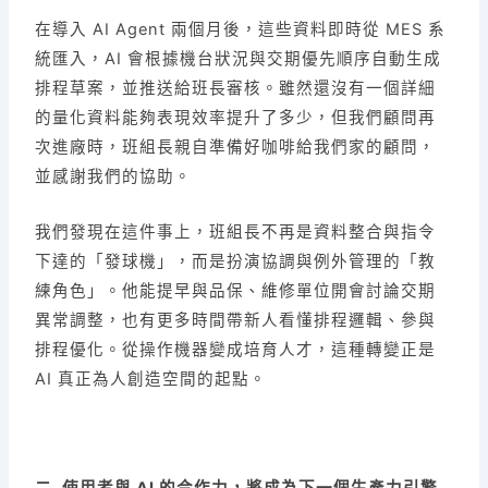
在導入 AI Agent 兩個月後，這些資料即時從 MES 系
統匯入，AI 會根據機台狀況與交期優先順序自動生成
排程草案，並推送給班長審核。雖然還沒有一個詳細
的量化資料能夠表現效率提升了多少，但我們顧問再
次進廠時，班組長親自準備好咖啡給我們家的顧問，
並感謝我們的協助。
我們發現在這件事上，班組長不再是資料整合與指令
下達的「發球機」，而是扮演協調與例外管理的「教
練角色」。他能提早與品保、維修單位開會討論交期
異常調整，也有更多時間帶新人看懂排程邏輯、參與
排程優化。從操作機器變成培育人才，這種轉變正是
AI 真正為人創造空間的起點。