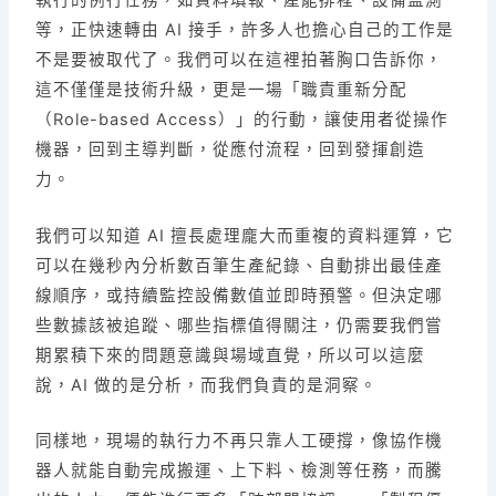
執行的例行任務，如資料填報、產能排程、設備監測
等，正快速轉由 AI 接手，許多人也擔心自己的工作是
不是要被取代了。我們可以在這裡拍著胸口告訴你，
這不僅僅是技術升級，更是一場「職責重新分配
（Role-based Access）」的行動，讓使用者從操作
機器，回到主導判斷，從應付流程，回到發揮創造
力。
我們可以知道 AI 擅長處理龐大而重複的資料運算，它
可以在幾秒內分析數百筆生產紀錄、自動排出最佳產
線順序，或持續監控設備數值並即時預警。但決定哪
些數據該被追蹤、哪些指標值得關注，仍需要我們嘗
期累積下來的問題意識與場域直覺，所以可以這麼
說，AI 做的是分析，而我們負責的是洞察。
同樣地，現場的執行力不再只靠人工硬撐，像協作機
器人就能自動完成搬運、上下料、檢測等任務，而騰