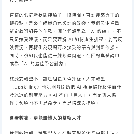
控力驟降。
這樣的低氣壓狀態持續了一段時間，直到迎來真正的
轉捩點，是來自組織角色設計的改變。我們與企業重
新定義班組長的任務，讓他們轉型為「AI 教練」，不
只是接受建議，而是要理解 AI 如何產生排程、能否反
映實況，再轉化為現場可以接受的語言與判斷依據。
同時，班組長也能從一線觀察問題，在回報與微調中
成為「AI 的最佳學習對象」。
教練式轉型不只讓班組長角色升級，人才轉型
（Upskilling）也讓團隊開始把 AI 視為協作夥伴而非
冷冰冰的制度壓力。AI 不再「管人」，而是與人協
作；領導也不再是命令，而是陪練與指導。
會看數據，更能讀懂人的雙軌人才
我們觀察到一種新型人才在越來越多企業內部出現，