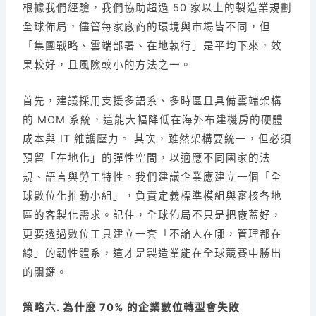
根據我們經驗，我們協助超過 50 家以上的製造業規劃
全球佈局，儘管每家廠商的環境與市場皆不同，但
「集團戰略、雲端部署、在地執行」是平均下來，效
果較好，且風險較小的方法之一。
首先，建議採用支援多語系、多時區且具備雲端架構
的 MOM 系統，這能大幅降低在海外布建機房的硬體
成本與 IT 維護壓力。 其次，雖然架構要統一，但必須
預留「在地化」的彈性空間，以適應不同國家的法
規、語言與勞工特性。我們建議企業應建立一個「全
球數位化推動小組」，負責定義標準模組與審核各地
區的客製化需求。記住，全球佈局不只是把廠蓋好，
更要透過數位工具建立一套「不論人在哪，管理都在
線」的韌性體系，這才是製造業能在全球競賽中勝出
的關鍵。
策略六. 為什麼 70% 的企業數位轉型會失敗