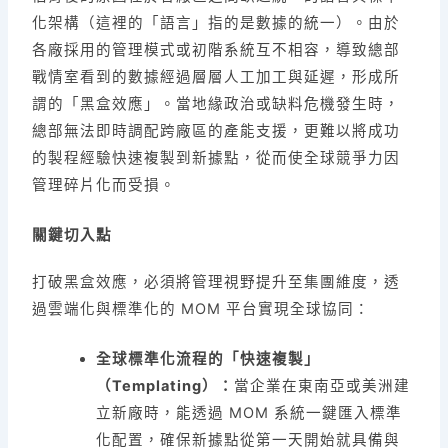
化架構（這裡的「語言」指的是數據的統一）。由於
各廠採用的管理模式或初階系統互不相容，導致總部
戰情室看到的數據經過層層人工加工與延遲，形成所
謂的「黑盒效應」。當地緣政治或缺料危機發生時，
總部無法即時調配跨廠區的產能支援，更難以將成功
的製程經驗快速複製到新據點，從而使全球競爭力因
管理碎片化而受損。
關鍵切入點
打破黑盒效應，必須將管理視野提升至集團維度，透
過雲端化與標準化的 MOM 平台實現全球協同：
全球標準化流程的「快速複製」
（Templating）：
當企業在東南亞或美洲建
立新廠時，能透過 MOM 系統一鍵匯入標準
化配置，確保新據點從第一天開始就具備與