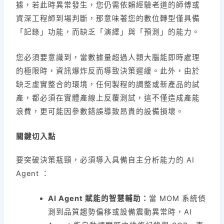
據，若此時異常發生，您仍需依賴經驗老道的師傅或
資深工程師到場判斷，那意味著您的數位轉型僅具備
「記錄」功能，而缺乏「演繹」與「預測」的能力。
您必須要意識到，當數據量超過人類大腦能即時處理
的極限時，資訊爆炸反而導致決策遲緩。此外，由於
缺乏虛實整合的環境，任何製程的調整或新產品的試
產，都必須在實體產線上反覆測試，這不僅造成產能
浪費，更可能因參數錯誤導致昂貴的設備損壞。
關鍵切入點
要突破決策瓶頸，必須導入具備自主分析能力的 AI
Agent ：
AI Agent 賦能的智慧輔助：
當 MOM 系統偵
測到品質趨勢偏移或設備震動異常時，AI