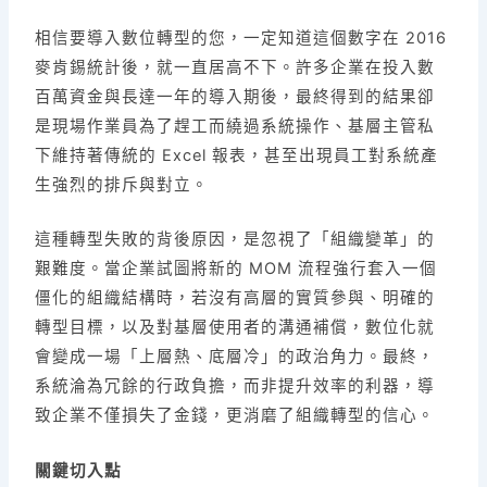
相信要導入數位轉型的您，一定知道這個數字在 2016
麥肯錫統計後，就一直居高不下。許多企業在投入數
百萬資金與長達一年的導入期後，最終得到的結果卻
是現場作業員為了趕工而繞過系統操作、基層主管私
下維持著傳統的 Excel 報表，甚至出現員工對系統產
生強烈的排斥與對立。
這種轉型失敗的背後原因，是忽視了「組織變革」的
艱難度。當企業試圖將新的 MOM 流程強行套入一個
僵化的組織結構時，若沒有高層的實質參與、明確的
轉型目標，以及對基層使用者的溝通補償，數位化就
會變成一場「上層熱、底層冷」的政治角力。最終，
系統淪為冗餘的行政負擔，而非提升效率的利器，導
致企業不僅損失了金錢，更消磨了組織轉型的信心。
關鍵切入點