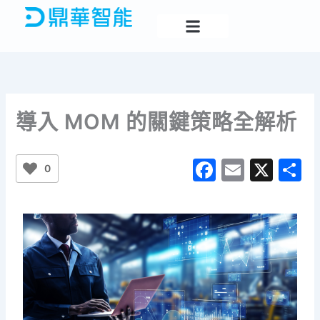
跳
至
主
要
內
容
導入 MOM 的關鍵策略全解析
F
E
X
0
a
m
c
ai
e
l
b
o
o