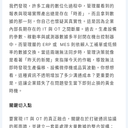
我們發現，許多工廠的數位化過程中，管理層看到的
報表與現場實際產出總是存在「時差」，而且拿到數
據的那一刻，你自己也懷疑其真實性。這是因為企業
內部長期存在的 IT 與 OT 之間斷層。過去，生產設備
的參數、稼動率與感測器數據多半封閉在機台控制器
中，而管理層的 ERP 或 MES 則依賴人工補單或低頻
率的數據交換。當這兩端無法同步時，管理決策就像
是看著「昨天的新聞」來指揮今天的作戰，導致無法
即時發現生產偏移、設備微停機或品質波動。你想想
看，這種資訊不透明增加了多少溝通成本？更重要的
是，這讓企業錯失了在問題發生當下即刻止損的黃金
時機。
關鍵切入點
要實現 IT 與 OT 的真正融合，關鍵在於打破通訊協議
的那面牆，並建立一套能處理大量數據的整合架構：