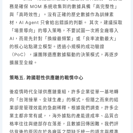
務是確保 MOM 系統收集到的數據具備「高完整性」
與「高時效性」。沒有正確的歷史數據作為訓練素
材，AI Agent 只會給出錯誤的判斷。 其次，建議採取
「場景導向」的導入策略，不要試圖一次將全廠導入
AI，而是先針對「換線最頻繁」或「良率波動最大」
的核心站點建立模型。透過小規模的成功驗證
（PoC），讓團隊適應數據驅動的決策模式，再逐步
擴展至全線。
策略五. 跨國韌性供應鏈的戰情中心
後疫情時代全球供應鏈重組，許多企業從單一基地轉
向「台灣接單、全球生產」的模式，但隨之而來的結
果卻是管理效能的急劇稀釋。根據我們調查，許多企
業主都非常有感，，海外據點的產能達成率、品質合
格率往往與總部存在落差，且數據回傳困難。我們評
估背後的原因在於各廠區之間缺乏統一的語言與標準