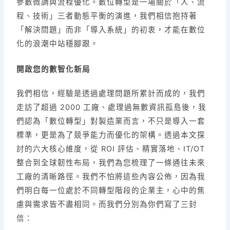
參數微調與流程優化。數位轉型是一場關於「人、流
程、技術」三者動態平衡的演進，我們相信抱持著
「解決問題」而非「導入系統」的初衷，才能在數位
化的浪潮中站穩腳跟。
開啟您的數智化新局
我們相信，經驗是透過處理問題所累計而成的，我們
走訪了超過 2000 工廠、處理過無數資訊孤島後，我
們認為「數位轉型」對製造業而言，不只是導入一套
標準，更是為了競爭能力而優化的架構。透過本文探
討的六大核心維度，從 ROI 評估、精實落地、IT/OT
整合到全球韌性布局，我們為您梳理了一條通往未來
工廠的清晰路徑。我們不怕將這些內容公佈，因為我
們明白每一位處於不同轉型階段的企業主，心中的焦
慮與需求皆不盡相同。而我們分別為你們寫了三封
信：