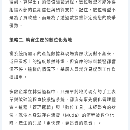
得到、算得出」的價值驗證過程，數位轉型才能獲得
組織內部的長期信任與預算支持。記住，數位轉型不
是為了買軟體，而是為了透過數據重新定義您的競爭
優勢。
策略二. 精實生產的數位化落地
當系統所顯示的產能數據與現場實際狀況對不起來，
或是看板上的進度雖然綠燈，但倉庫的缺料報警卻響
個不停，這樣的情況下，基層人員就容易感到工作負
擔加重。
多數企業在轉型過程中，只是單純地將現有的手工表
單與破碎流程直接搬進系統，卻沒有事先優化管理體
質。這種「管理邏輯」與「數位工具」未經整合的狀
況，就像本身就存在浪費（Muda）的流程被數位化
時，產生的只是「更快速、更昂貴的浪費」。