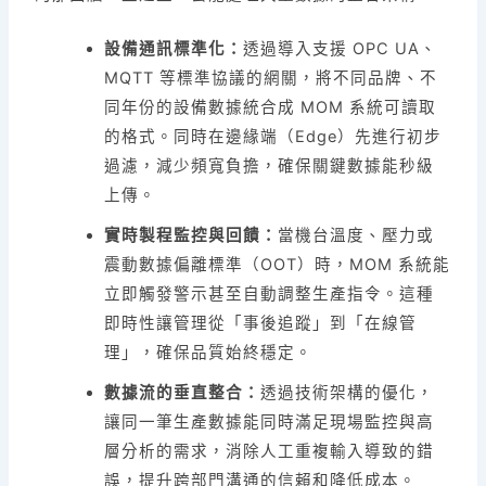
設備通訊標準化：
透過導入支援 OPC UA、
MQTT 等標準協議的網關，將不同品牌、不
同年份的設備數據統合成 MOM 系統可讀取
的格式。同時在邊緣端（Edge）先進行初步
過濾，減少頻寬負擔，確保關鍵數據能秒級
上傳。
實時製程監控與回饋：
當機台溫度、壓力或
震動數據偏離標準（OOT）時，MOM 系統能
立即觸發警示甚至自動調整生產指令。這種
即時性讓管理從「事後追蹤」到「在線管
理」，確保品質始終穩定。
數據流的垂直整合：
透過技術架構的優化，
讓同一筆生產數據能同時滿足現場監控與高
層分析的需求，消除人工重複輸入導致的錯
誤，提升跨部門溝通的信賴和降低成本。