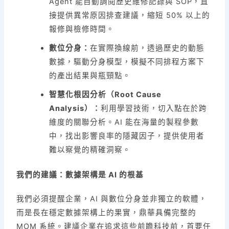
Agent 能自動調閱歷史維修記錄與 SOP，直
接提供異常原因排查建議，縮短 50% 以上的
報修與檢修時間。
數位分身：
在實際換線前，透過歷史的動態
數據，驅動分身模型，模擬不同排程方案下
的產出結果與瓶頸點。
智慧化根因分析（Root Cause
Analysis）：
利用學習技術，切入點在於跨
維度的關聯分析。AI 能在海量的製程參數
中，找出影響良率的隱藏因子，提供使用者
難以察覺的精確洞察。
我們的建議：數據架構是 AI 的根基
我們必須提醒企業，AI 與數位分身並非獨立的軟體，
而是長在穩定數據架構上的果實，鼎華具備完整的
MOM 系統。建議企業在追求這些前瞻科技前，首要任