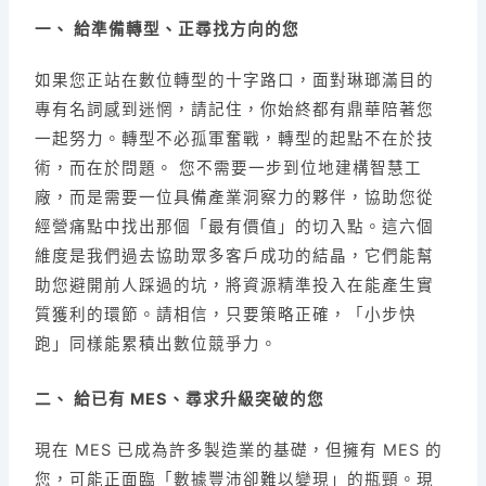
一、 給準備轉型、正尋找方向的您
如果您正站在數位轉型的十字路口，面對琳瑯滿目的
專有名詞感到迷惘，請記住，你始終都有鼎華陪著您
一起努力。轉型不必孤軍奮戰，轉型的起點不在於技
術，而在於問題。 您不需要一步到位地建構智慧工
廠，而是需要一位具備產業洞察力的夥伴，協助您從
經營痛點中找出那個「最有價值」的切入點。這六個
維度是我們過去協助眾多客戶成功的結晶，它們能幫
助您避開前人踩過的坑，將資源精準投入在能產生實
質獲利的環節。請相信，只要策略正確，「小步快
跑」同樣能累積出數位競爭力。
二、 給已有 MES、尋求升級突破的您
現在 MES 已成為許多製造業的基礎，但擁有 MES 的
您，可能正面臨「數據豐沛卻難以變現」的瓶頸。現