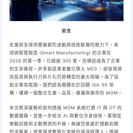
k
前言
在當前全球供應鏈劇烈波動與技術斷層的壓力下，來
諮詢智慧製造 (Smart Manufacturing) 的企業在
2026 的第一季，已超過 300 家，彷彿這成為了企業
的生存路徑。許多製造業者雖已導入 MES ，卻發現資
訊孤島與執行力碎片化仍是轉型的最大阻礙。為了協
助企業突瓶頸，我們認為關鍵在於回歸 ISA-95 架
構，構建一個整合生產、品質、維護與庫存的 MOM。
本文將深度解析如何透過 MOM 系統打通 IT 與 OT 的
數據鏈路，並進一步結合 AI 與數位分身技術，實現從
被動記錄到主動預測的升級。無論您是處於規劃初期
的決策者，或是尋求數智化突破的資深經理人，透過