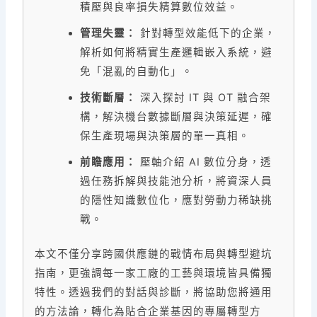
積壓與良率損失精算數位效益。
管理失靈：
針對轉型效能低下的企業，
解析如何將精實生產邏輯嵌入系統，避
免「混亂的自動化」。
技術斷層：
深入探討 IT 與 OT 融合架
構，解決機台數據斷層與決策延遲，確
保生產現場與決策層的單一真相。
前瞻應用：
壓軸介紹 AI 數位分身，透
過任務拆解與技能池分析，將資深人員
的隱性知識數位化，應對勞動力稀缺挑
戰。
本文不僅分享跨國供應鏈的戰情布局與轉型避坑
指南，更強調每一家工廠的工藝與環境皆具備獨
特性。透過我們的對話與診斷，將協助您將通用
的方法論，轉化為貼合企業基因的專屬轉型方