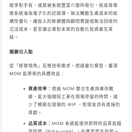
競爭對手有，或是被系統豐富介面所吸引，就容易導
致系統淪為電子化的記錄簿，無法觸動生產成本的結
構性優化，讓投入的軟硬體與顧問費變成無法回收的
沉沒成本，甚至讓企業對未來的自動化投資產生質
疑。
關鍵切入點
從「經營視角」反推技術需求，透過量化模型，釐清
MOM 能帶來的具體收益：
資產效率：
透過 MOM 整合生產與庫存數
據，能大幅縮短工單在現場停留的時間，減
少了積壓在現場的 WIP ，對現金流有直接的
貢獻。
品質成本：
MOM 系統能提供即時的品質追蹤
與防錯（Poka-yoke），在異常發生的第一