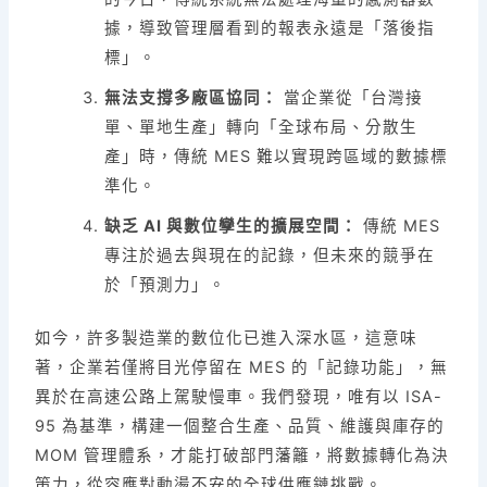
據，導致管理層看到的報表永遠是「落後指
標」。
無法支撐多廠區協同：
當企業從「台灣接
單、單地生產」轉向「全球布局、分散生
產」時，傳統 MES 難以實現跨區域的數據標
準化。
缺乏 AI 與數位孿生的擴展空間：
傳統 MES
專注於過去與現在的記錄，但未來的競爭在
於「預測力」。
如今，許多製造業的數位化已進入深水區，這意味
著，企業若僅將目光停留在 MES 的「記錄功能」，無
異於在高速公路上駕駛慢車。我們發現，唯有以 ISA-
95 為基準，構建一個整合生產、品質、維護與庫存的
MOM 管理體系，才能打破部門藩籬，將數據轉化為決
策力，從容應對動盪不安的全球供應鏈挑戰。