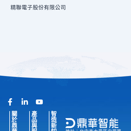
精聯電子股份有限公司
F
L
Y
a
i
o
關
產
智
c
n
u
於
品
造
e
k
t
鼎
與
新
b
e
u