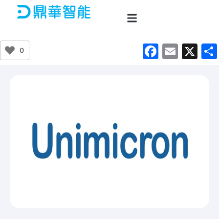
跳
至
主
要
F
E
X
0
內
a
m
容
c
ai
e
l
b
o
o
k