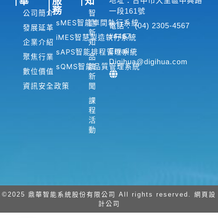
華
服
知
地址：台中市大里區中興路
o
d
b
務
一段161號
公司簡介
智
o
i
e
sMES智能車間執行系統
造
電話： (04) 2305-4567
發展延革
新
k
n
#4467
iMES智慧製造執行系統
企業介紹
知
-
-
Email：
sAPS智能排程管理系統
聚焦行業
品
f
i
Digihua@digihua.com
sQMS智能品質管理系統
牌
n
數位價值
新
資訊安全政策
聞
課
程
活
動
©2025 鼎華智能系統股份有限公司 All rights reserved. 網頁設
計公司